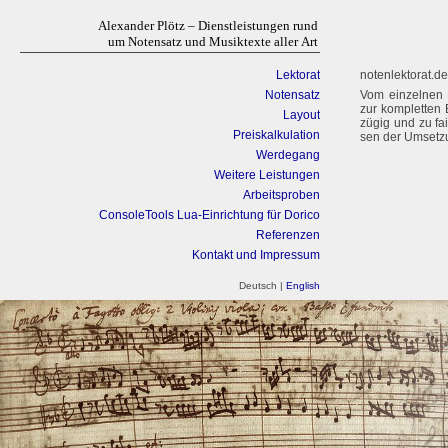
Alexander Plötz – Dienstleistungen rund
um Notensatz und Musiktexte aller Art
Lektorat
notenlektorat.de
Notensatz
Vom ein­zel­nen No
zur kom­plet­ten B
Layout
zü­gig und zu fa
Preiskalkulation
sen der Umsetz
Werdegang
Weitere Leistungen
Arbeitsproben
ConsoleTools Lua-Einrichtung für Dorico
Referenzen
Kontakt und Impressum
Deutsch |
English